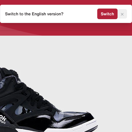
×
Switch to the English version?
Switch
Release Kalender
Sneaker 