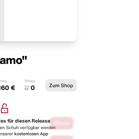
Camo"
reis
Shops
Zum Shop
160 €
0
les für diesen Release
Öffnen
esen Schuh verfügbar werden
 unserer
kostenlosen App