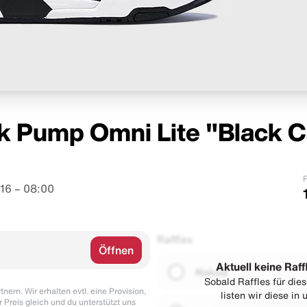
k Pump Omni Lite "Black 
P
16 – 08:00
Raffles
Öffnen
Aktuell keine Raff
Naked
Sobald Raffles für di
nern. Wir erhalten evtl. eine Provision,
listen wir diese in
r Preis gleich und du unterstützt uns