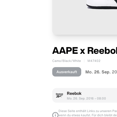
AAPE x Reebo
Camo/Black/White
M47402
Mo. 26. Sep.
20
Ausverkauft
Reebok
Mo. 26. Sep. 2016 – 08:00
Diese Seite enthält Links zu unseren Part
wenn du etwas kaufst. Für dich bleibt de