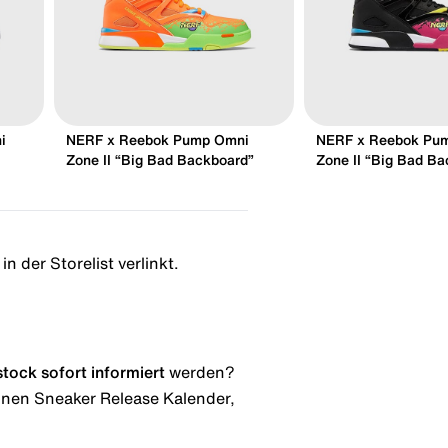
i
NERF x Reebok Pump Omni
NERF x Reebok Pu
Zone II “Big Bad Backboard”
Zone II “Big Bad B
n der Storelist verlinkt.
stock
sofort informiert
werden?
 einen Sneaker Release Kalender,