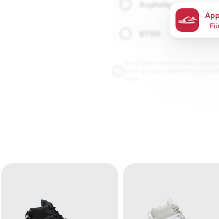
Asphaltgold
App
Fü
BTSN
Diese Seite enthält Links zu unseren
wenn du etwas kaufst. Für dich blei
damit.