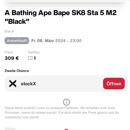
A Bathing Ape Bape SK8 Sta 5 M2
"Black"
Black
Ausverkauft
Fr. 08. März
2024 – 23:00
Preis
Raffles
309 €
1
Zweite Chance
stockX
Öffnen
Diese Seite enthält Links zu unseren Partnern. Wir erhalten evtl. eine
Provision, wenn du etwas kaufst. Für dich bleibt der Preis gleich und du
unterstützt uns damit.
Raffles