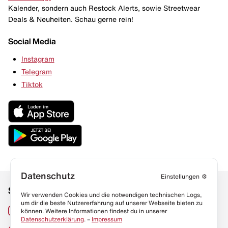
Kalender, sondern auch Restock Alerts, sowie Streetwear
Deals & Neuheiten. Schau gerne rein!
Social Media
Instagram
Telegram
Tiktok
Datenschutz
Einstellungen
⚙️
Social Media
Links
Wir verwenden Cookies und die notwendigen technischen Logs,
um dir die beste Nutzererfahrung auf unserer Webseite bieten zu
Sneaker Lexikon
Instagram
können. Weitere Informationen findest du in unserer
Datenschutzerklärung
. –
Impressum
Resell Guide
TikTok