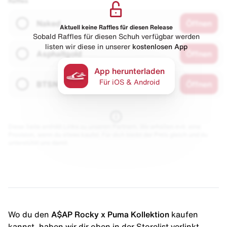
Raffles
Naked
Öffnen
Aktuell keine Raffles für diesen Release
Sobald Raffles für diesen Schuh verfügbar werden
listen wir diese in unserer
kostenlosen App
Asphaltgold
Öffnen
App herunterladen
Für iOS & Android
BTSN
Öffnen
Diese Seite enthält Links zu unseren Partnern. Wir erhalten evtl. eine
Provision, wenn du etwas kaufst. Für dich bleibt der Preis gleich und du
unterstützt uns damit.
Wo du den
A$AP Rocky x Puma Kollektion
kaufen
kannst, haben wir dir oben in der Storelist verlinkt.