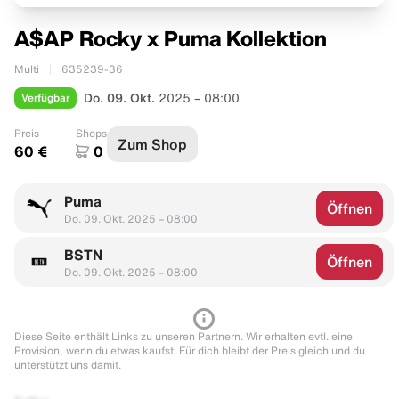
A$AP Rocky x Puma Kollektion
Multi
635239-36
Verfügbar
Do. 09. Okt.
2025 – 08:00
Preis
Shops
Zum Shop
60 €
0
Puma
Öffnen
Do. 09. Okt. 2025 – 08:00
BSTN
Öffnen
Do. 09. Okt. 2025 – 08:00
Diese Seite enthält Links zu unseren Partnern. Wir erhalten evtl. eine
Provision, wenn du etwas kaufst. Für dich bleibt der Preis gleich und du
unterstützt uns damit.