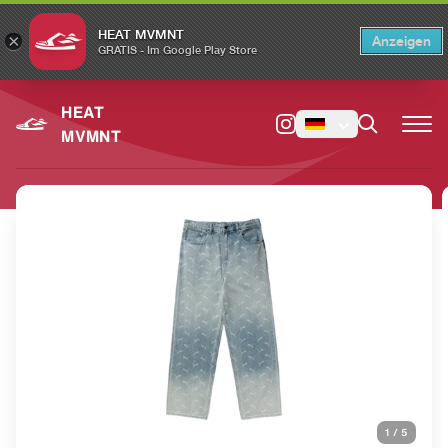
HEAT MVMNT
×
Anzeigen
×
Switch to the English version?
Switch
GRATIS - Im Google Play Store
HEAT
MVMNT
1
/
5