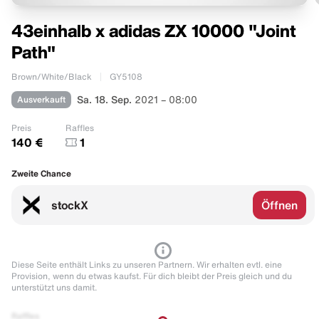
43einhalb x adidas ZX 10000 "Joint
Path"
Brown/White/Black
GY5108
Ausverkauft
Sa. 18. Sep.
2021 – 08:00
Preis
Raffles
140 €
1
Zweite Chance
stockX
Öffnen
Diese Seite enthält Links zu unseren Partnern. Wir erhalten evtl. eine
Provision, wenn du etwas kaufst. Für dich bleibt der Preis gleich und du
unterstützt uns damit.
Raffles