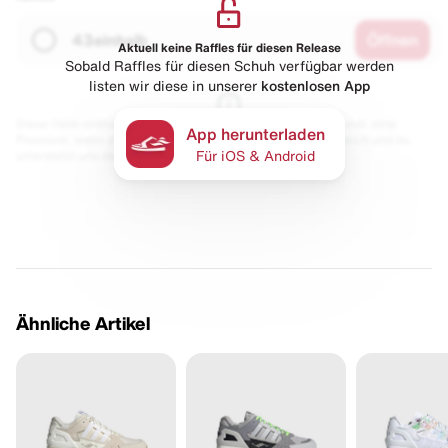
43einhalb
Öffnen
Aktuell keine Raffles für diesen Release
Sobald Raffles für diesen Schuh verfügbar werden
listen wir diese in unserer
kostenlosen App
Diese Seite enthält Links zu unseren Partnern. Wir erhalten evtl. eine
App herunterladen
Provision, wenn du etwas kaufst. Für dich bleibt der Preis gleich und du
unterstützt uns damit.
Für iOS & Android
Ähnliche Artikel