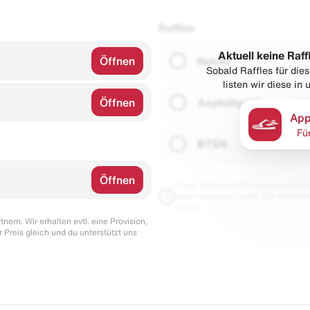
Raffles
Aktuell keine Raff
Öffnen
Naked
Sobald Raffles für di
listen wir diese in
Öffnen
Asphaltgold
App
Fü
BTSN
Öffnen
Diese Seite enthält Links zu unseren
wenn du etwas kaufst. Für dich blei
damit.
nern. Wir erhalten evtl. eine Provision,
r Preis gleich und du unterstützt uns