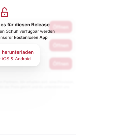
les für diesen Release
Öffnen
esen Schuh verfügbar werden
 unserer
kostenlosen App
Öffnen
 herunterladen
r iOS & Android
Öffnen
 Partnern. Wir erhalten evtl. eine Provision,
bt der Preis gleich und du unterstützt uns