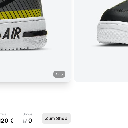
1
/
5
reis
Shops
Zum Shop
120 €
0