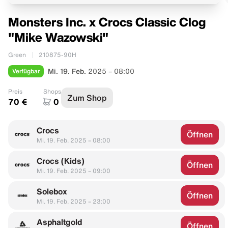
Monsters Inc. x Crocs Classic Clog
"Mike Wazowski"
Green
210875-90H
Verfügbar
Mi. 19. Feb.
2025 – 08:00
Preis
Shops
Zum Shop
70 €
0
Crocs
Öffnen
Mi. 19. Feb. 2025 – 08:00
Crocs (Kids)
Öffnen
Mi. 19. Feb. 2025 – 09:00
Solebox
Öffnen
Mi. 19. Feb. 2025 – 23:00
Asphaltgold
Öffnen