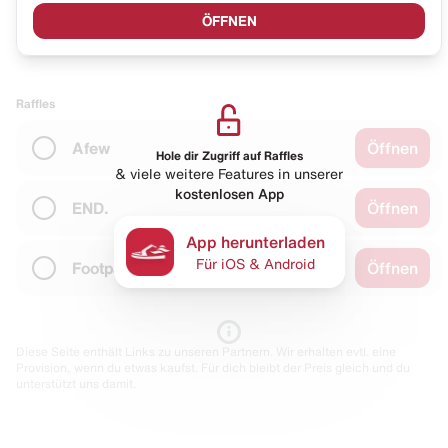
ÖFFNEN
Raffles
Afew
Öffnen
Hole dir Zugriff auf Raffles
& viele weitere Features in unserer
kostenlosen App
END.
Öffnen
App herunterladen
Für iOS & Android
Footpatrol (Men)
Öffnen
Diese Seite enthält Links zu unseren Partnern. Wir erhalten evtl. eine
Provision, wenn du etwas kaufst. Für dich bleibt der Preis gleich und du
unterstützt uns damit.