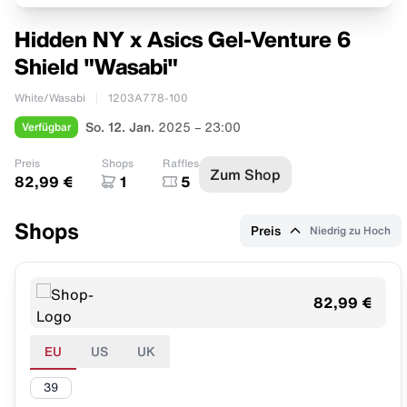
Hidden NY x Asics Gel-Venture 6
Shield "Wasabi"
White/Wasabi
1203A778-100
Verfügbar
So. 12. Jan.
2025 – 23:00
Preis
Shops
Raffles
Zum Shop
82,99 €
1
5
Shops
Preis
Niedrig zu Hoch
82,99 €
EU
US
UK
39