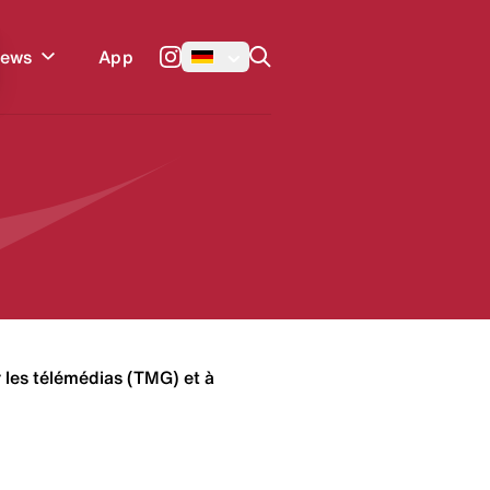
Enter um zu suchen
App
News
r les télémédias (TMG) et à