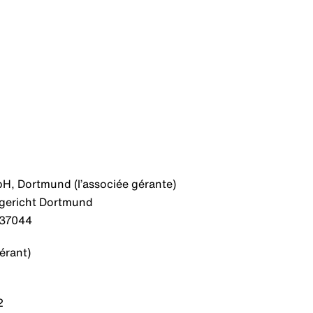
H, Dortmund (l’associée gérante)
sgericht Dortmund
 37044
Gérant)
2