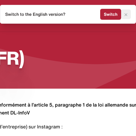
×
Switch to the English version?
Switch
Release Kalender
Sneaker 
FR)
formément à l’article 5, paragraphe 1 de la loi allemande su
ement DL-InfoV
d’entreprise) sur Instagram :