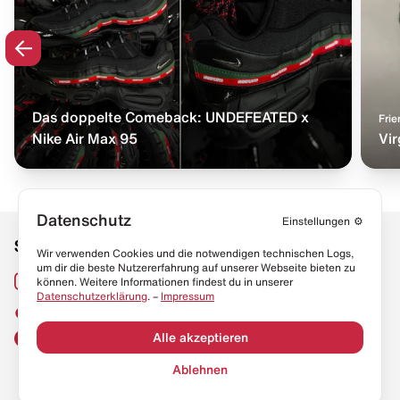
Das doppelte Comeback: UNDEFEATED x
Frie
Nike Air Max 95
Vir
Datenschutz
Einstellungen
⚙️
Social Media
Links
Wir verwenden Cookies und die notwendigen technischen Logs,
um dir die beste Nutzererfahrung auf unserer Webseite bieten zu
Sneaker Lexikon
Instagram
können. Weitere Informationen findest du in unserer
Datenschutzerklärung
. –
Impressum
Resell Guide
TikTok
FAQ
Alle akzeptieren
Facebook
Datenschutz
Ablehnen
Impressum